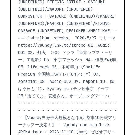
(UNDEFINED) EFFECTS ARTIST : SATSUKI
(UNDEFINED)/IWABURI (UNDEFINED)
COMPOSITOR : SATSUKI (UNDEFINED)/IWABURI
(UNDEFINED)/MARIRUI (UNDEFINED)/MIZUNO
CABBAGE (UNDEFINED) DESIGNER:AMEGI KAE --
--- 1st album「strobo」 2020/5/27 リリース
https://vaundy.lnk.to/strobo 01. Audio
001 02. 灯火 (FOD ドラマ「東京ラブストーリ
ー」主題歌) 03. 東京フラッシュ 04. 怪獣の花唄
05. life hack 06. 不可幸力 (Spotify
Premium 全国地上波テレビCMソング) 07.
soramimi 08. Audio 002 09. napori 10. 僕
は今日も 11. Bye by me（テレビ東京 ドラマ
25「捨ててよ、安達さん」オープニングテーマ） -
- - - - - - - - - - - - - - - - - - - - -
- - - - - - - - - - - - - - - - - - - - -
- 【Vaundy自身最大規模となる5大都市10公演アリ
ーナツアー決定！】 - Vaundy one man live
ARENA tour - 2023.11.18 (sat) ゼビオアリー