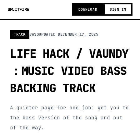
SPLITFIRE
DOWNLOAD
SIGN IN
TRACK
BASS
UPDATED
DECEMBER 17, 2025
LIFE HACK / VAUNDY
：MUSIC VIDEO BASS
BACKING TRACK
A quieter page for one job: get you to
the bass version of the song and out
of the way.