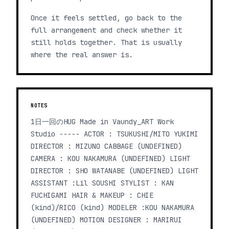
Once it feels settled, go back to the
full arrangement and check whether it
still holds together. That is usually
where the real answer is.
NOTES
1日一回のHUG Made in Vaundy_ART Work
Studio ----- ACTOR : TSUKUSHI/MITO YUKIMI
DIRECTOR : MIZUNO CABBAGE (UNDEFINED)
CAMERA : KOU NAKAMURA (UNDEFINED) LIGHT
DIRECTOR : SHO WATANABE (UNDEFINED) LIGHT
ASSISTANT :Lil SOUSHI STYLIST : KAN
FUCHIGAMI HAIR & MAKEUP : CHIE
(kind)/RICO (kind) MODELER :KOU NAKAMURA
(UNDEFINED) MOTION DESIGNER : MARIRUI