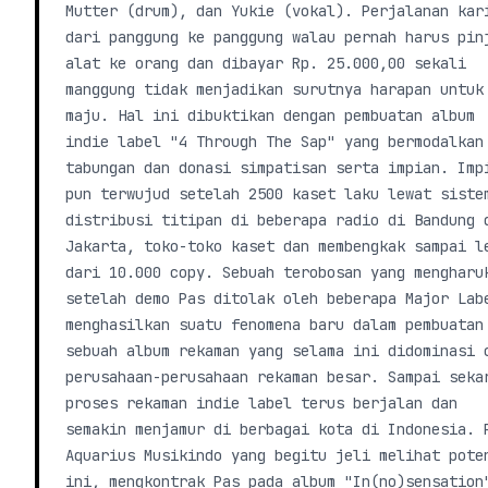
Mutter (drum), dan Yukie (vokal). Perjalanan kar
dari panggung ke panggung walau pernah harus pin
alat ke orang dan dibayar Rp. 25.000,00 sekali
manggung tidak menjadikan surutnya harapan untuk
maju. Hal ini dibuktikan dengan pembuatan album
indie label "4 Through The Sap" yang bermodalkan
tabungan dan donasi simpatisan serta impian. Imp
pun terwujud setelah 2500 kaset laku lewat siste
distribusi titipan di beberapa radio di Bandung 
Jakarta, toko-toko kaset dan membengkak sampai l
dari 10.000 copy. Sebuah terobosan yang mengharu
setelah demo Pas ditolak oleh beberapa Major Lab
menghasilkan suatu fenomena baru dalam pembuatan
sebuah album rekaman yang selama ini didominasi 
perusahaan-perusahaan rekaman besar. Sampai seka
proses rekaman indie label terus berjalan dan
semakin menjamur di berbagai kota di Indonesia. 
Aquarius Musikindo yang begitu jeli melihat pote
ini, mengkontrak Pas pada album "In(no)sensation